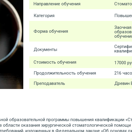
Направление обучения
Стомато
Категория
Повышен
Заочная
Форма обучения
образов
обучени
Сертифи
Документы
квалифи
Стоимость обучения
17000 р
Продолжительность обучения
216 час
Преподаватель
Древин 
ной образовательной программы повышения квалификации «Ст
 в области оказания хирургической стоматологической помощи
 требований, изложенных в Федеральном законе «Об основах о