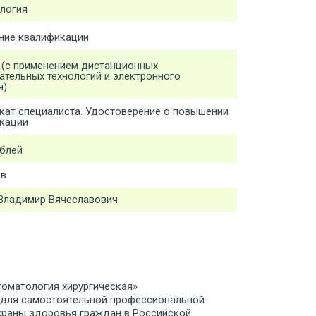
логия
ие квалификации
 (с применением дистанционных
ательных технологий и электронного
я)
кат специалиста. Удостоверение о повышении
кации
ублей
ов
Владимир Вячеславович
оматология хирургическая»
 для самостоятельной профессиональной
храны здоровья граждан в Российской