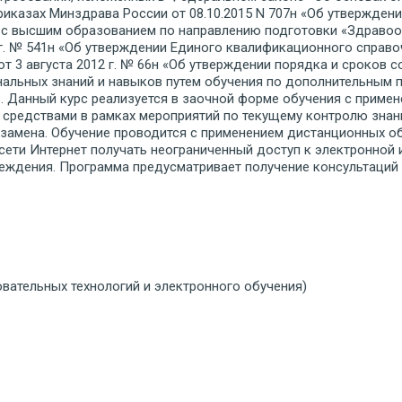
приказах Минздрава России от 08.10.2015 N 707н «Об утвержде
с высшим образованием по направлению подготовки «Здравоох
г. № 541н «Об утверждении Единого квалификационного справо
от 3 августа 2012 г. № 66н «Об утверждении порядка и сроков
альных знаний и навыков путем обучения по дополнительным
. Данный курс реализуется в заочной форме обучения с приме
 средствами в рамках мероприятий по текущему контролю зна
экзамена. Обучение проводится с применением дистанционных о
к сети Интернет получать неограниченный доступ к электронно
ждения. Программа предусматривает получение консультаций пре
вательных технологий и электронного обучения)