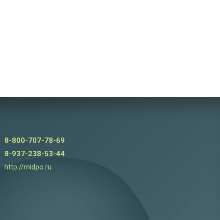
8-800-707-78-69
8-937-238-53-44
http://midpo.ru