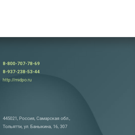
8-800-707-78-69
8-937-238-53-44
http://midpo.ru
445021, Россия, Самарская обл.,
Тольятти, ул. Баныкина, 16, 307