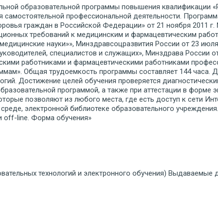
льной образовательной программы повышения квалификации «
ля самостоятельной профессиональной деятельности. Программ
ровья граждан в Российской Федерации» от 21 ноября 2011 г. 
кационных требований к медицинским и фармацевтическим рабо
медицинские науки»», Минздравсоцразвития России от 23 июля 
оводителей, специалистов и служащих», Минздрава России от 
скими работниками и фармацевтическими работниками професс
мам». Общая трудоемкость программы составляет 144 часа. Д
огий. Достижение целей обучения проверяется диагностически
бразовательной программой, а также при аттестации в форме э
торые позволяют из любого места, где есть доступ к сети Инт
среде, электронной библиотеке образовательного учреждения
 off-line. Форма обучения»
овательных технологий и электронного обучения) Выдаваемые